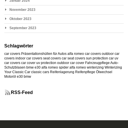
Januar 2024
November 2023
Oktober 2023
September 2023
Schlagwörter
car covers
Präsentationshüllen für Autos
alfa romeo car covers
outdoor car
covers
indoor car covers
seat covers
car seat covers
sun protection car
uv
car covers
car cover uv protection
outdoor car cover
Fahrzeugpflege
Auto-
Schutzblasen
bmw e30
alfa romeo spider
alfa romeo
winterizing
Winterizing
Your Classic Car
classic cars
Reifenlagerung
Reifenpflege
Ölwechsel
Motoröl
e30
bmw
RSS-Feed