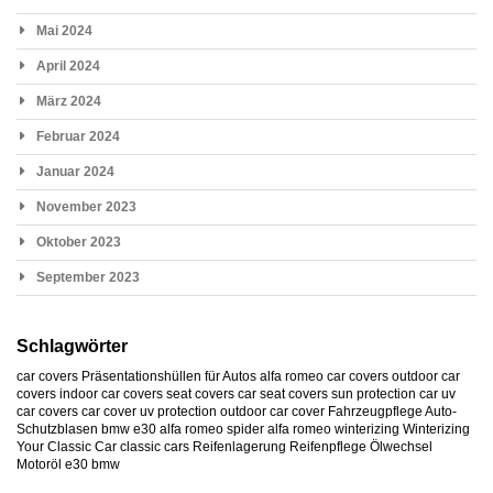
Mai 2024
April 2024
März 2024
Februar 2024
Januar 2024
November 2023
Oktober 2023
September 2023
Schlagwörter
car covers
Präsentationshüllen für Autos
alfa romeo car covers
outdoor car
covers
indoor car covers
seat covers
car seat covers
sun protection car
uv
car covers
car cover uv protection
outdoor car cover
Fahrzeugpflege
Auto-
Schutzblasen
bmw e30
alfa romeo spider
alfa romeo
winterizing
Winterizing
Your Classic Car
classic cars
Reifenlagerung
Reifenpflege
Ölwechsel
Motoröl
e30
bmw