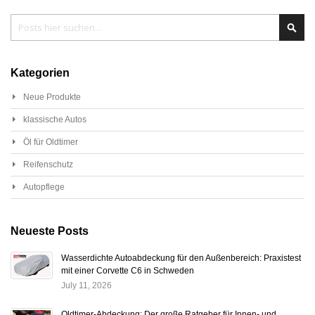
Search
Sear
Kategorien
Neue Produkte
klassische Autos
Öl für Oldtimer
Reifenschutz
Autopflege
Neueste Posts
Wasserdichte Autoabdeckung für den Außenbereich: Praxistest
mit einer Corvette C6 in Schweden
July 11, 2026
Oldtimer-Abdeckung: Der große Ratgeber für Innen- und