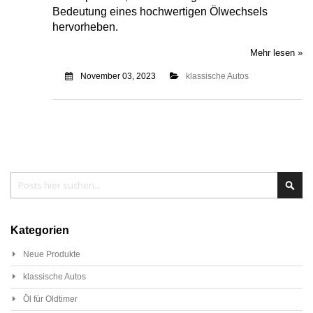
Bedeutung eines hochwertigen Ölwechsels
hervorheben.
Mehr lesen »
November 03, 2023
klassische Autos
Search
Sear
Kategorien
Neue Produkte
klassische Autos
Öl für Oldtimer