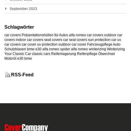
September 2023
Schlagwörter
car covers
Präsentationshüllen für Autos
alfa romeo car covers
outdoor car
covers
indoor car covers
seat covers
car seat covers
sun protection car
uv
car covers
car cover uv protection
outdoor car cover
Fahrzeugpflege
Auto-
Schutzblasen
bmw e30
alfa romeo spider
alfa romeo
winterizing
Winterizing
Your Classic Car
classic cars
Reifenlagerung
Reifenpflege
Ölwechsel
Motoröl
e30
bmw
RSS-Feed