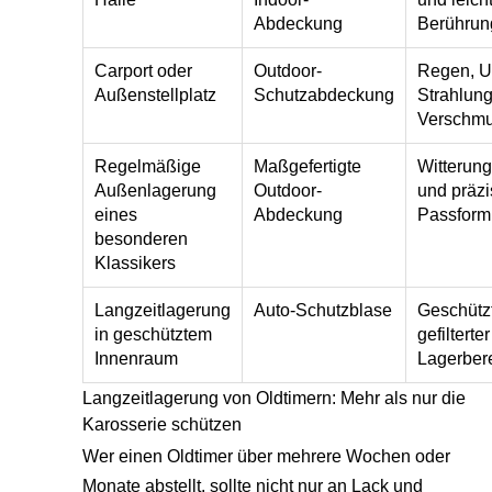
Abdeckung
Berührun
Carport oder
Outdoor-
Regen, U
Außenstellplatz
Schutzabdeckung
Strahlun
Verschmu
Regelmäßige
Maßgefertigte
Witterun
Außenlagerung
Outdoor-
und präzi
eines
Abdeckung
Passform
besonderen
Klassikers
Langzeitlagerung
Auto-Schutzblase
Geschütz
in geschütztem
gefilterter
Innenraum
Lagerber
Langzeitlagerung von Oldtimern: Mehr als nur die
Karosserie schützen
Wer einen Oldtimer über mehrere Wochen oder
Monate abstellt, sollte nicht nur an Lack und