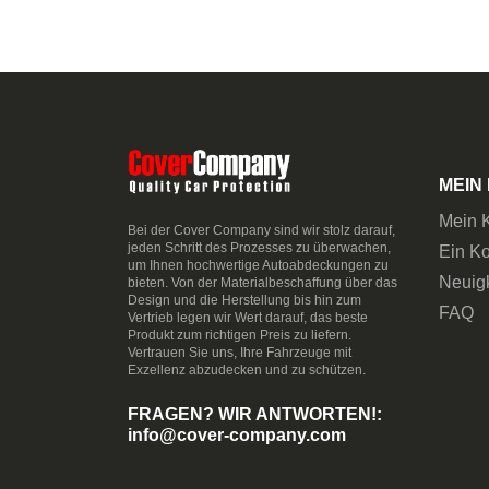
MEIN
Mein 
Bei der Cover Company sind wir stolz darauf,
jeden Schritt des Prozesses zu überwachen,
Ein Ko
um Ihnen hochwertige Autoabdeckungen zu
Neuig
bieten. Von der Materialbeschaffung über das
Design und die Herstellung bis hin zum
FAQ
Vertrieb legen wir Wert darauf, das beste
Produkt zum richtigen Preis zu liefern.
Vertrauen Sie uns, Ihre Fahrzeuge mit
Exzellenz abzudecken und zu schützen.
FRAGEN? WIR ANTWORTEN!:
info@cover-company.com