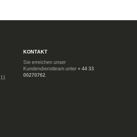
KONTAKT
Sie erreichen unser
Kundendienstteam unter
+ 44 33
00270762
.
911