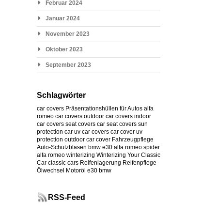
Februar 2024
Januar 2024
November 2023
Oktober 2023
September 2023
Schlagwörter
car covers
Präsentationshüllen für Autos
alfa
romeo car covers
outdoor car covers
indoor
car covers
seat covers
car seat covers
sun
protection car
uv car covers
car cover uv
protection
outdoor car cover
Fahrzeugpflege
Auto-Schutzblasen
bmw e30
alfa romeo spider
alfa romeo
winterizing
Winterizing Your Classic
Car
classic cars
Reifenlagerung
Reifenpflege
Ölwechsel
Motoröl
e30
bmw
RSS-Feed