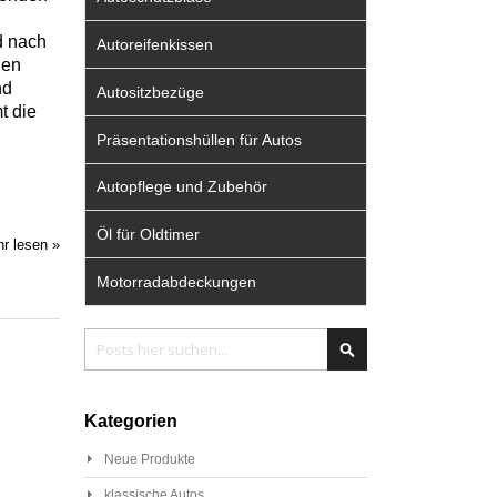
d nach
Autoreifenkissen
hen
nd
Autositzbezüge
t die
Präsentationshüllen für Autos
Autopflege und Zubehör
Öl für Oldtimer
r lesen »
Motorradabdeckungen
Search
Search
Kategorien
Neue Produkte
klassische Autos