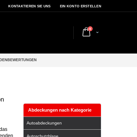
KONTAKTIEREN SIE UNS
EIN KONTO ERSTELLEN
Artikel
0
Cart
DENBEWERTUNGEN
on
Abdeckungen nach Kategorie
Autoabdeckungen
 das
tenden
Autoschutzblase