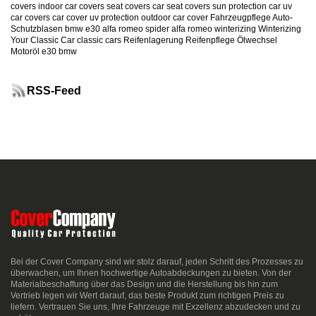
covers
indoor car covers
seat covers
car seat covers
sun protection car
uv
car covers
car cover uv protection
outdoor car cover
Fahrzeugpflege
Auto-
Schutzblasen
bmw e30
alfa romeo spider
alfa romeo
winterizing
Winterizing
Your Classic Car
classic cars
Reifenlagerung
Reifenpflege
Ölwechsel
Motoröl
e30
bmw
RSS-Feed
Bei der Cover Company sind wir stolz darauf, jeden Schritt des Prozesses zu
überwachen, um Ihnen hochwertige Autoabdeckungen zu bieten. Von der
Materialbeschaffung über das Design und die Herstellung bis hin zum
Vertrieb legen wir Wert darauf, das beste Produkt zum richtigen Preis zu
liefern. Vertrauen Sie uns, Ihre Fahrzeuge mit Exzellenz abzudecken und zu