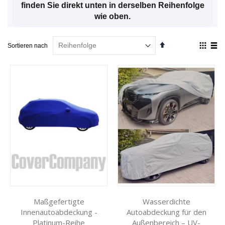
finden Sie direkt unten in derselben Reihenfolge
wie oben.
Absteigend
Anzei
Sortieren nach
sortieren
als
Liste
List
Maßgefertigte
Wasserdichte
Innenautoabdeckung -
Autoabdeckung für den
Platinum-Reihe
Außenbereich – UV-