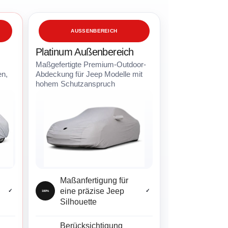
AUSSENBEREICH
Platinum Außenbereich
Maßgefertigte Premium-Outdoor-
en,
Abdeckung für Jeep Modelle mit
hohem Schutzanspruch
Maßanfertigung für
eine präzise Jeep
✓
✓
100%
Silhouette
Berücksichtigung