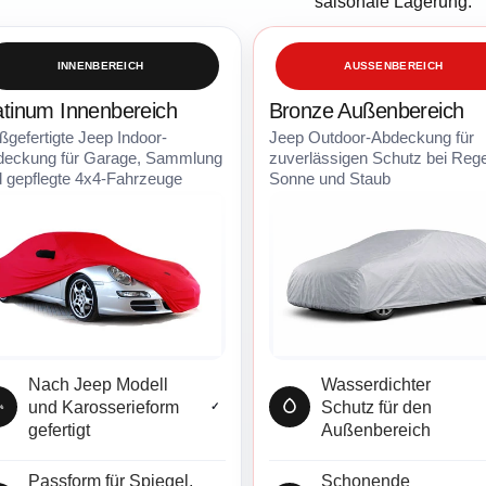
saisonale Lagerung.
INNENBEREICH
AUSSENBEREICH
atinum Innenbereich
Bronze Außenbereich
gefertigte Jeep Indoor-
Jeep Outdoor-Abdeckung für
deckung für Garage, Sammlung
zuverlässigen Schutz bei Reg
 gepflegte 4x4-Fahrzeuge
Sonne und Staub
Nach Jeep Modell
Wasserdichter
und Karosserieform
Schutz für den
✓
%
gefertigt
Außenbereich
Passform für Spiegel,
Schonende