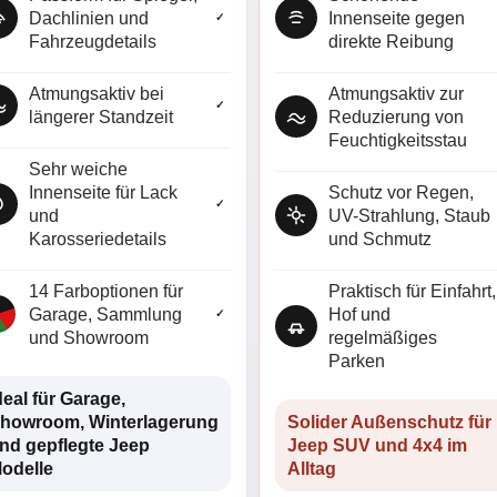
Dachlinien und
Innenseite gegen
✓
Fahrzeugdetails
direkte Reibung
Atmungsaktiv bei
Atmungsaktiv zur
✓
längerer Standzeit
Reduzierung von
Feuchtigkeitsstau
Sehr weiche
Innenseite für Lack
Schutz vor Regen,
✓
und
UV-Strahlung, Staub
Karosseriedetails
und Schmutz
14 Farboptionen für
Praktisch für Einfahrt,
Garage, Sammlung
Hof und
✓
und Showroom
regelmäßiges
Parken
deal für Garage,
howroom, Winterlagerung
Solider Außenschutz für
nd gepflegte Jeep
Jeep SUV und 4x4 im
odelle
Alltag