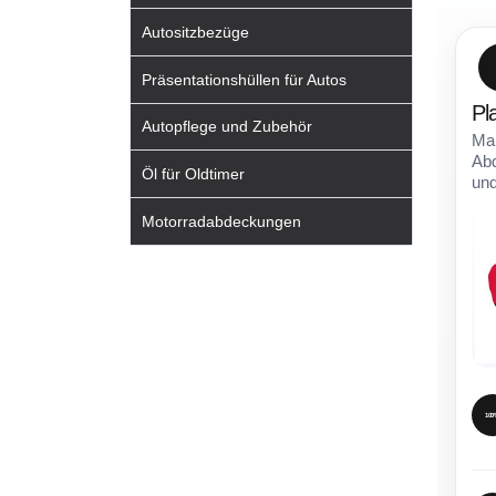
Autositzbezüge
Präsentationshüllen für Autos
Pl
Autopflege und Zubehör
Maß
Ab
Öl für Oldtimer
und
Motorradabdeckungen
100