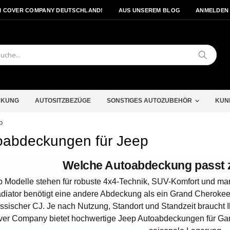
I COVER COMPANY DEUTSCHLAND!
AUS UNSEREM BLOG
ANMELDEN
Search
CKUNG
AUTOSITZBEZÜGE
SONSTIGES AUTOZUBEHÖR
KUN
p
oabdeckungen für Jeep
Welche Autoabdeckung passt 
 Modelle stehen für robuste 4x4-Technik, SUV-Komfort und ma
adiator benötigt eine andere Abdeckung als ein Grand Cherok
assischer CJ. Je nach Nutzung, Standort und Standzeit braucht
er Company bietet hochwertige Jeep Autoabdeckungen für Gar