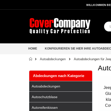
WILLKOMMEN BE
HOME
KONFIGURIEREN SIE HIER IHRE AUTOABDE
Startseite
Autoabdeckungen für Jee
Autoabdeckungen
Aut
Abdeckungen nach Kategorie
Autoabdeckungen
Jeep
Gl
Autoschutzblase
kl
Cov
Autoreifenkissen