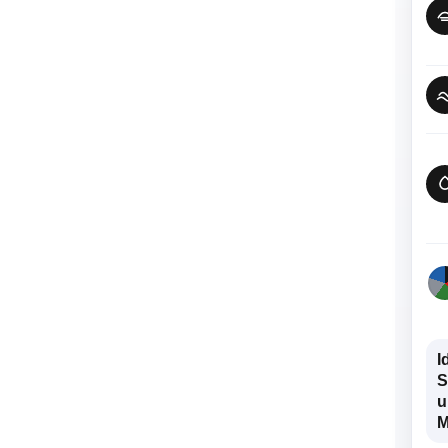
I
S
u
M